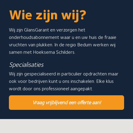
Over GlansGarant
De 7 fraaie voordelen
Wie zijn wij?
Een offerte aanvragen
Over Hoeksema schilders
Wij zijn GlansGarant en verzorgen het
onderhoudsabonnement waar u en uw huis de fraaie
Hoeksema Schilders
vruchten van plukken. In de regio Bedum werken wij
Onze contactgegevens
samen met Hoeksema Schilders.
Specialisaties
Verbindingsweg 32a
Wij zijn gespecialiseerd in particulier opdrachten maar
9781 DA Bedum
ook voor bedrijven kunt u ons inschakelen. Elke klus
Stuur een bericht
wordt door ons professioneel aangepakt.
Neem telefonisch contact met ons op: 06-23034003
Vraag vrijblijvend een offerte aan!