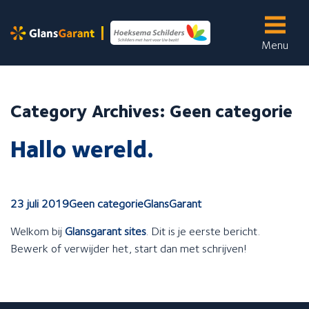
Menu
Skip
to
Onze services
content
Wij bieden de volgende services aan:
Category Archives: Geen categorie
Hallo wereld.
Binnenschilderwerk
Buitenschilderwerk
Glasservice
Kleine reparaties
23 juli 2019
Geen categorie
GlansGarant
Wandafwerking
Welkom bij
Glansgarant sites
. Dit is je eerste bericht.
Bewerk of verwijder het, start dan met schrijven!
Over ons
Meer informatie over...